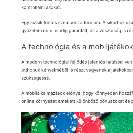
kontrollálni azokat.
Egy másik fontos szempont a türelem. A sikerhez sz
győzelem nem mindig garantált, és a veszteség is rés
A technológia és a mobiljátéko
A modern technológiai fejlődés jelentős hatással van
otthonuk kényelméből is részt vegyenek a játékokban
szükségessé.
A mobilalkalmazások előnye, hogy könnyedén hozzáférh
online környezet emellett különböző bónuszokat és 