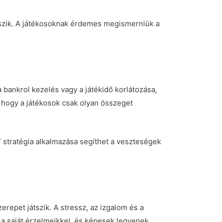
átszik. A játékosoknak érdemes megismerniük a
a bankrol kezelés vagy a játékidő korlátozása,
 hogy a játékosok csak olyan összeget
e” stratégia alkalmazása segíthet a veszteségek
repet játszik. A stressz, az izgalom és a
 a saját érzelmeikkel, és képesek legyenek