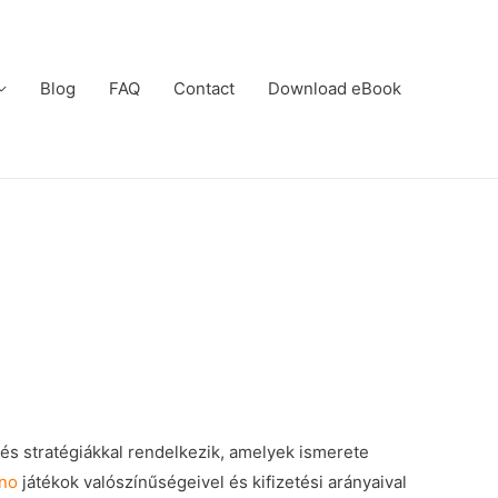
Blog
FAQ
Contact
Download eBook
 és stratégiákkal rendelkezik, amelyek ismerete
ino
játékok valószínűségeivel és kifizetési arányaival