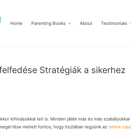
Home
Parenting Books
About
Testimonials
felfedése Stratégiák a sikerhez
kkor kihívásokkal teli is. Minden játék más és más szabályokkal
megértése mellett fontos, hogy tisztában legyünk az
online cas