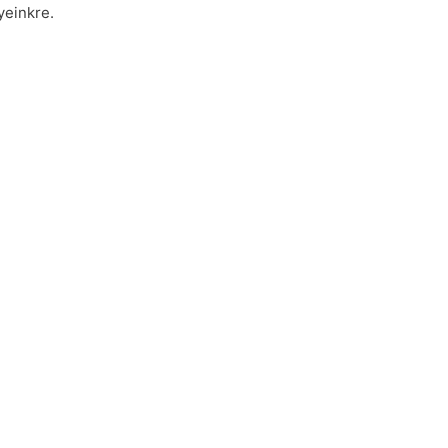
yeinkre.