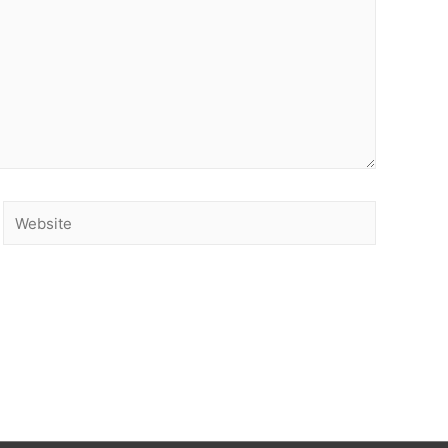
Website