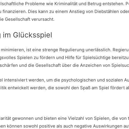
schaftliche Probleme wie Kriminalität und Betrug entstehen. P
 zu finanzieren. Dies kann zu einem Anstieg von Diebstählen ode
ie Gesellschaft verursacht.
 im Glücksspiel
minimieren, ist eine strenge Regulierung unerlässlich. Regier
gsvolles Spielen zu fördern und Hilfe für Spielsüchtige bereit
 schärfen und die Gesellschaft über die Anzeichen von Spielsuc
iel intensiviert werden, um die psychologischen und sozialen 
itik entwickelt werden, die sowohl den Spaß am Spiel fördert a
arität gewonnen und bieten eine Vielzahl von Spielen, die von 
men können sowohl positive als auch negative Auswirkungen auf