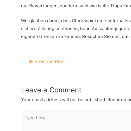
nur Bewertungen, sondern auch wertvolle Tipps für 
Wir glauben daran, dass Glücksspiel eine unterhalts
sichere Zahlungsmethoden, hohe Auszahlungsquoten un
eigenen Grenzen zu kennen. Besuchen Sie uns, um m
Post
←
Previous Post
navigation
Leave a Comment
Your email address will not be published.
Required f
Type
here..