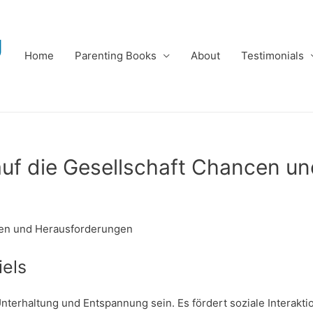
Home
Parenting Books
About
Testimonials
 auf die Gesellschaft Chancen 
ncen und Herausforderungen
iels
terhaltung und Entspannung sein. Es fördert soziale Interaktio