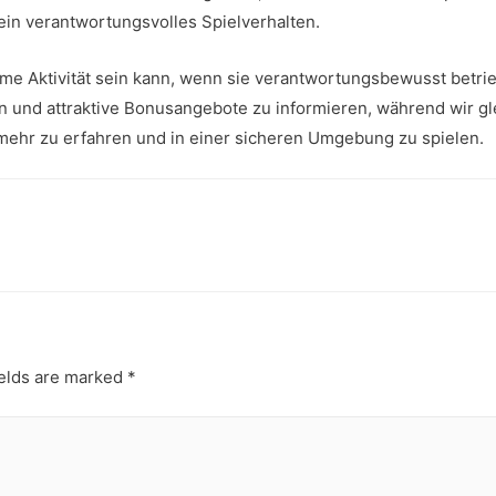
ein verantwortungsvolles Spielverhalten.
ame Aktivität sein kann, wenn sie verantwortungsbewusst betrie
d attraktive Bonusangebote zu informieren, während wir gleich
ehr zu erfahren und in einer sicheren Umgebung zu spielen.
ields are marked
*