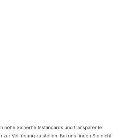
ch hohe Sicherheitsstandards und transparente
zur Verfügung zu stellen. Bei uns finden Sie nicht