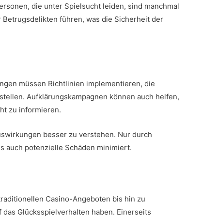
ersonen, die unter Spielsucht leiden, sind manchmal
r Betrugsdelikten führen, was die Sicherheit der
ungen müssen Richtlinien implementieren, die
zustellen. Aufklärungskampagnen können auch helfen,
ht zu informieren.
Auswirkungen besser zu verstehen. Nur durch
ls auch potenzielle Schäden minimiert.
traditionellen Casino-Angeboten bis hin zu
 das Glücksspielverhalten haben. Einerseits