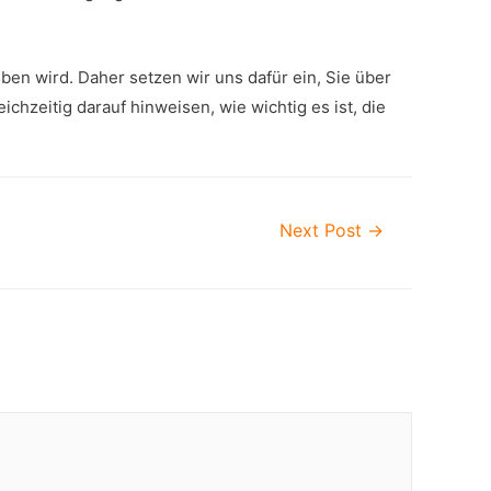
ben wird. Daher setzen wir uns dafür ein, Sie über
zeitig darauf hinweisen, wie wichtig es ist, die
Next Post
→