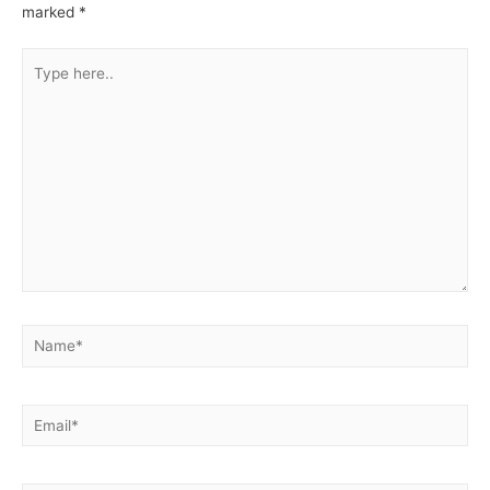
marked
*
Type
here..
Name*
Email*