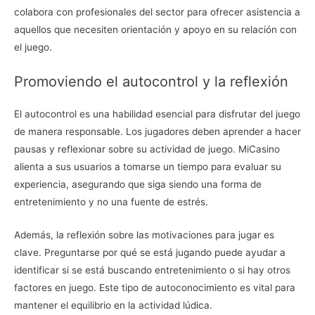
colabora con profesionales del sector para ofrecer asistencia a
aquellos que necesiten orientación y apoyo en su relación con
el juego.
Promoviendo el autocontrol y la reflexión
El autocontrol es una habilidad esencial para disfrutar del juego
de manera responsable. Los jugadores deben aprender a hacer
pausas y reflexionar sobre su actividad de juego. MiCasino
alienta a sus usuarios a tomarse un tiempo para evaluar su
experiencia, asegurando que siga siendo una forma de
entretenimiento y no una fuente de estrés.
Además, la reflexión sobre las motivaciones para jugar es
clave. Preguntarse por qué se está jugando puede ayudar a
identificar si se está buscando entretenimiento o si hay otros
factores en juego. Este tipo de autoconocimiento es vital para
mantener el equilibrio en la actividad lúdica.