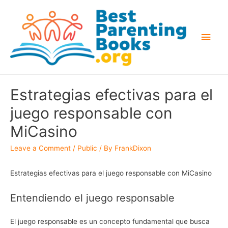
Main
Men
Estrategias efectivas para el
juego responsable con
MiCasino
Leave a Comment
/
Public
/ By
FrankDixon
Estrategias efectivas para el juego responsable con MiCasino
Entendiendo el juego responsable
El juego responsable es un concepto fundamental que busca