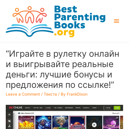
Main
Men
“Играйте в рулетку онлайн
и выигрывайте реальные
деньги: лучшие бонусы и
предложения по ссылке!”
Leave a Comment
/
Текста
/ By
FrankDixon