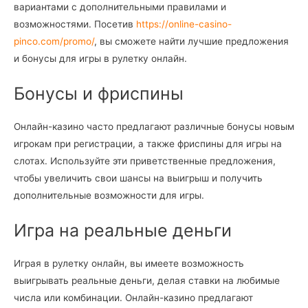
вариантами с дополнительными правилами и
возможностями. Посетив
https://online-casino-
pinco.com/promo/
, вы сможете найти лучшие предложения
и бонусы для игры в рулетку онлайн.
Бонусы и фриспины
Онлайн-казино часто предлагают различные бонусы новым
игрокам при регистрации, а также фриспины для игры на
слотах. Используйте эти приветственные предложения,
чтобы увеличить свои шансы на выигрыш и получить
дополнительные возможности для игры.
Игра на реальные деньги
Играя в рулетку онлайн, вы имеете возможность
выигрывать реальные деньги, делая ставки на любимые
числа или комбинации. Онлайн-казино предлагают