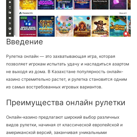
Введение
Рулетка онлайн — это захватывающая игра, которая
позволяет игрокам испытать удачу и насладиться азартом
не выходя из дома. В Казахстане популярность онлайн-
казино стремительно растет, и рулетка становится одним
из самых востребованных игровых вариантов.
Преимущества онлайн рулетки
Онлайн-казино предлагают широкий выбор различных
видов рулетки, начиная от классической европейской и
американской версий, заканчивая уникальными