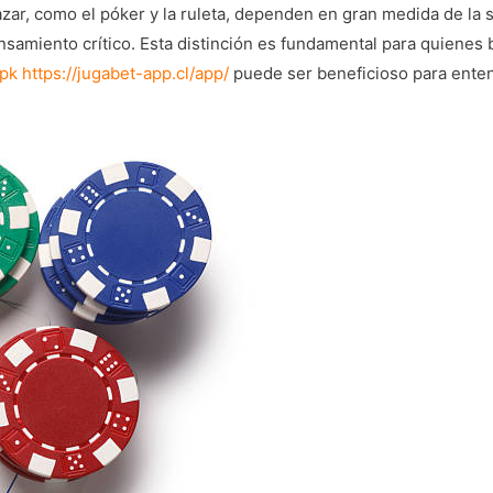
 azar, como el póker y la ruleta, dependen en gran medida de la
ensamiento crítico. Esta distinción es fundamental para quienes
pk https://jugabet-app.cl/app/
puede ser beneficioso para entend