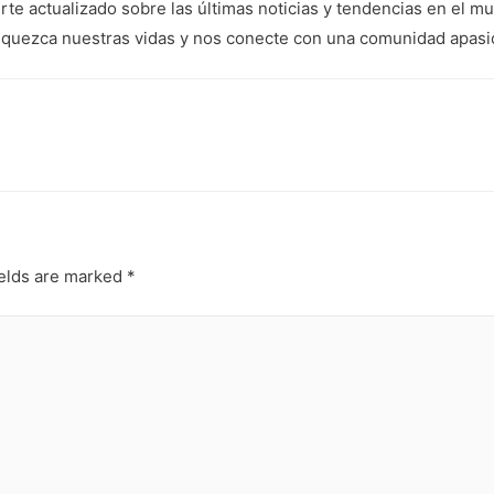
te actualizado sobre las últimas noticias y tendencias en el m
iquezca nuestras vidas y nos conecte con una comunidad apasio
ields are marked
*