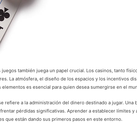
 juegos también juega un papel crucial. Los casinos, tanto físi
s. La atmósfera, el diseño de los espacios y los incentivos dis
s elementos es esencial para quien desea sumergirse en el mun
se refiere a la administración del dinero destinado a jugar. Una
nfrentar pérdidas significativas. Aprender a establecer límites
ntes que están dando sus primeros pasos en este entorno.