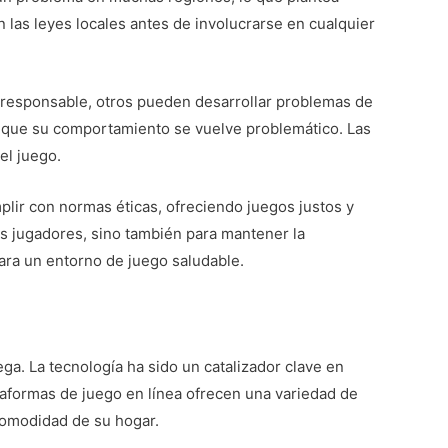
n las leyes locales antes de involucrarse en cualquier
 responsable, otros pueden desarrollar problemas de
n que su comportamiento se vuelve problemático. Las
el juego.
plir con normas éticas, ofreciendo juegos justos y
s jugadores, sino también para mantener la
para un entorno de juego saludable.
ga. La tecnología ha sido un catalizador clave en
ataformas de juego en línea ofrecen una variedad de
comodidad de su hogar.