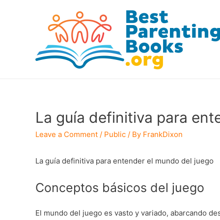
La guía definitiva para en
Leave a Comment
/
Public
/ By
FrankDixon
La guía definitiva para entender el mundo del juego
Conceptos básicos del juego
El mundo del juego es vasto y variado, abarcando des