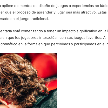
a aplicar elementos de diseño de juegos a experiencias no lúdica
er que el proceso de aprender y jugar sea más atractivo. Estas
sado en el juego tradicional.
umentada está comenzando a tener un impacto significativo en la 
 en que los jugadores interactúan con sus juegos favoritos. A
dramático en la forma en que percibimos y participamos en el 