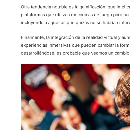
Otra tendencia notable es la gamificación, que implic
plataformas que utilizan mecánicas de juego para hac
incluyendo a aquellos que quizás no se habrían intere
Finalmente, la integración de la realidad virtual y a
experiencias inmersivas que pueden cambiar la forma
desarrollándose, es probable que veamos un cambio 