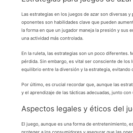
Las estrategias en los juegos de azar son diversas y 
oponentes son habilidades clave que pueden aumentar
la forma en que un jugador maneja la presión y sus e
una actividad más controlada.
En la ruleta, las estrategias son un poco diferentes
pérdida. Sin embargo, es vital ser consciente de los 
equilibrio entre la diversión y la estrategia, evitando
Por último, es crucial recordar que, aunque las estr
y el aprendizaje de las tácticas adecuadas, junto con
Aspectos legales y éticos del j
El juego, aunque es una forma de entretenimiento, es
proteger a los consumidores y asegurar que las oper