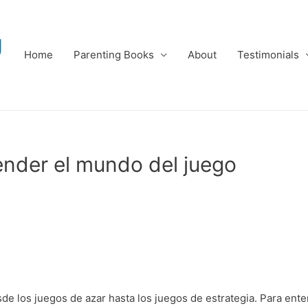
Home
Parenting Books
About
Testimonials
tender el mundo del juego
de los juegos de azar hasta los juegos de estrategia. Para ente