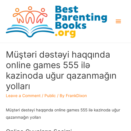
Main
Men
Müştəri dəstəyi haqqında
online games 555 ilə
kazinoda uğur qazanmağın
yolları
Leave a Comment
/
Public
/ By
FrankDixon
Müştəri dəstəyi haqqında online games 555 ilə kazinoda uğur
qazanmağın yolları