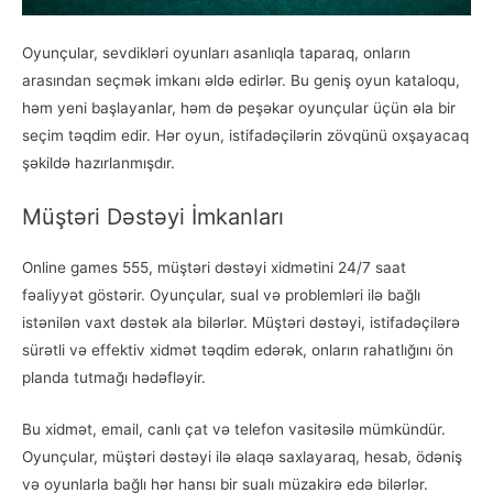
Oyunçular, sevdikləri oyunları asanlıqla taparaq, onların
arasından seçmək imkanı əldə edirlər. Bu geniş oyun kataloqu,
həm yeni başlayanlar, həm də peşəkar oyunçular üçün əla bir
seçim təqdim edir. Hər oyun, istifadəçilərin zövqünü oxşayacaq
şəkildə hazırlanmışdır.
Müştəri Dəstəyi İmkanları
Online games 555, müştəri dəstəyi xidmətini 24/7 saat
fəaliyyət göstərir. Oyunçular, sual və problemləri ilə bağlı
istənilən vaxt dəstək ala bilərlər. Müştəri dəstəyi, istifadəçilərə
sürətli və effektiv xidmət təqdim edərək, onların rahatlığını ön
planda tutmağı hədəfləyir.
Bu xidmət, email, canlı çat və telefon vasitəsilə mümkündür.
Oyunçular, müştəri dəstəyi ilə əlaqə saxlayaraq, hesab, ödəniş
və oyunlarla bağlı hər hansı bir sualı müzakirə edə bilərlər.