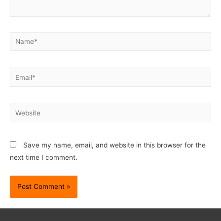
Name*
Email*
Website
Save my name, email, and website in this browser for the
next time I comment.