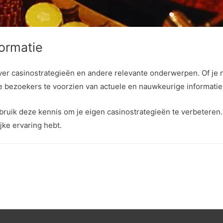
formatie
er casinostrategieën en andere relevante onderwerpen. Of je nu
ze bezoekers te voorzien van actuele en nauwkeurige informatie 
uik deze kennis om je eigen casinostrategieën te verbeteren. W
jke ervaring hebt.