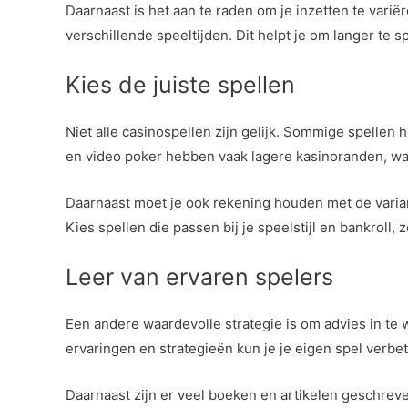
Daarnaast is het aan te raden om je inzetten te variër
verschillende speeltijden. Dit helpt je om langer te 
Kies de juiste spellen
Niet alle casinospellen zijn gelijk. Sommige spellen
en video poker hebben vaak lagere kasinoranden, wat
Daarnaast moet je ook rekening houden met de varian
Kies spellen die passen bij je speelstijl en bankroll, 
Leer van ervaren spelers
Een andere waardevolle strategie is om advies in te w
ervaringen en strategieën kun je je eigen spel verb
Daarnaast zijn er veel boeken en artikelen geschrev