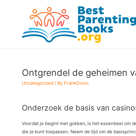
Ontgrendel de geheimen va
Uncategorized
/ By
FrankDixon
Onderzoek de basis van casino
Voordat je begint met gokken, is het essentieel om de 
die je kunt toepassen. Neem de tijd om de basisprinc