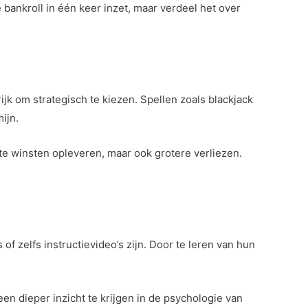
e bankroll in één keer inzet, maar verdeel het over
jk om strategisch te kiezen. Spellen zoals blackjack
ijn.
te winsten opleveren, maar ook grotere verliezen.
f zelfs instructievideo’s zijn. Door te leren van hun
n dieper inzicht te krijgen in de psychologie van